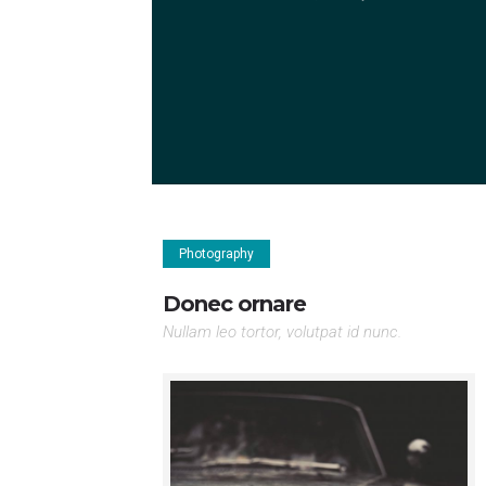
Photography
Donec ornare
Nullam leo tortor, volutpat id nunc.