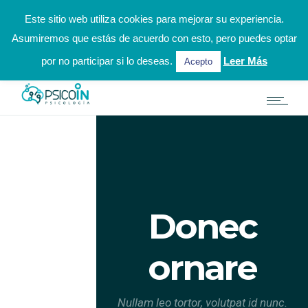
hola@psicoinpsicologia.es
924 31 31 02 / 622 002 972
Este sitio web utiliza cookies para mejorar su experiencia.
Asumiremos que estás de acuerdo con esto, pero puedes optar
Solicitar Cita Online
por no participar si lo deseas.
Leer Más
Acepto
Donec
ornare
Nullam leo tortor, volutpat id nunc.