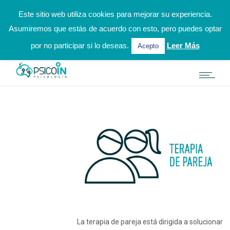
hola@psicoinpsicologia.es
924 31 31 02 / 622 002 972
Este sitio web utiliza cookies para mejorar su experiencia.
Asumiremos que estás de acuerdo con esto, pero puedes optar
Solicitar Cita Online
por no participar si lo deseas.
Leer Más
Acepto
La terapia de pareja está dirigida a solucionar