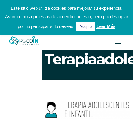
hola@psicoinpsicologia.es
924 31 31 02 / 622 002 972
Este sitio web utiliza cookies para mejorar su experiencia.
Asumiremos que estás de acuerdo con esto, pero puedes optar
Solicitar Cita Online
por no participar si lo deseas.
Leer Más
Acepto
Terapiaadole