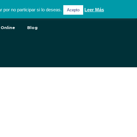
por no participar si lo deseas.
Leer Más
Acepto
 Online
Blog