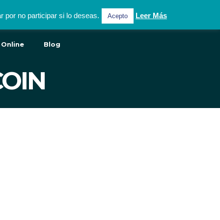
por no participar si lo deseas.
Leer Más
Acepto
 Online
Blog
COIN