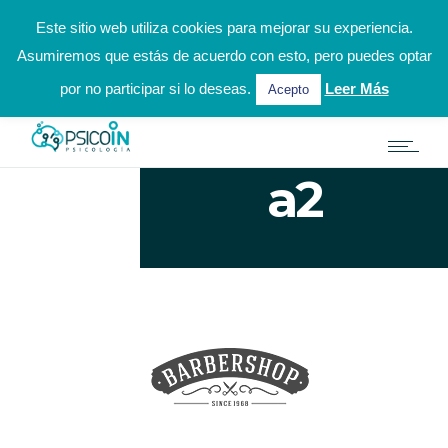
hola@psicoinpsicologia.es
924 31 31 02 / 622 002 972
Este sitio web utiliza cookies para mejorar su experiencia.
Asumiremos que estás de acuerdo con esto, pero puedes optar
Solicitar Cita Online
por no participar si lo deseas.
Leer Más
Acepto
a2