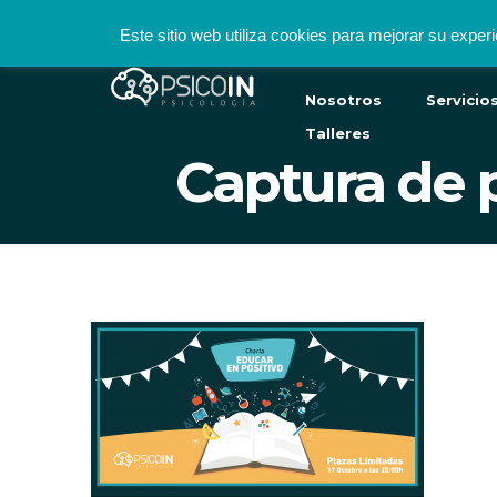
hola@psicoinpsicologia.es
924 31 31 02 / 622 002 9
Este sitio web utiliza cookies para mejorar su expe
Nosotros
Servicio
Talleres
Captura de p