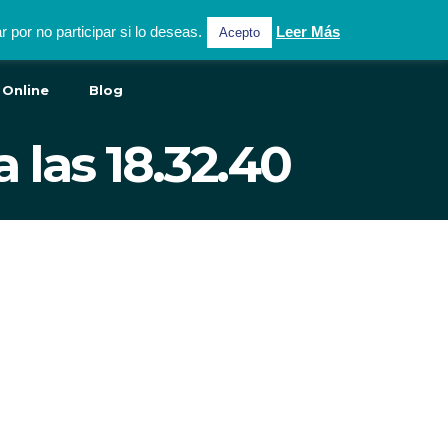
por no participar si lo deseas.
Leer Más
Acepto
 Online
Blog
 las 18.32.40