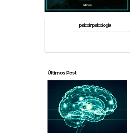
psicoinpsicologia
Últimos Post
0
3