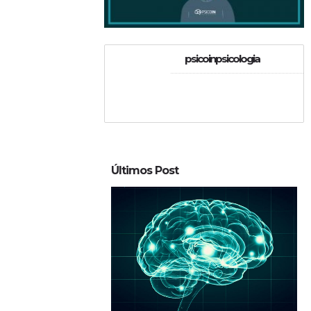
psicoinpsicologia
Últimos Post
0
3