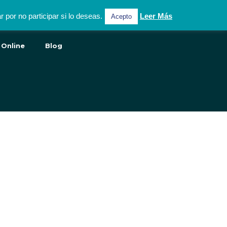
por no participar si lo deseas.
Leer Más
Acepto
 Online
Blog